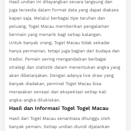
Hasil undian ini ditayangkan secara langsung dan
juga tersedia dalam format data yang dapat diakses
kapan saja. Melalui berbagai tipe taruhan dan
peluang, Togel Macau memberikan pengalaman
bermain yang menarik bagi setiap kalangan.
Untuk banyak orang, Togel Macau tidak sekadar
hanya permainan, tetapi juga bagian dari budaya dan
tradisi. Pemain sering mengandalkan berbagai
strategi dan statistik dalam menentukan angka yang
akan dibelanjakan. Dengan adanya live draw yang
banyak diadakan, peminat Togel Macau bisa
merasakan sensasi dan ekspektasi setiap kali
angka-angka dilukiskan.
Hasil dan Informasi Togel Togel Macau
Hasil dari Togel Macau senantiasa ditunggu oleh
banyak pemain. Setiap undian diundi dijalankan