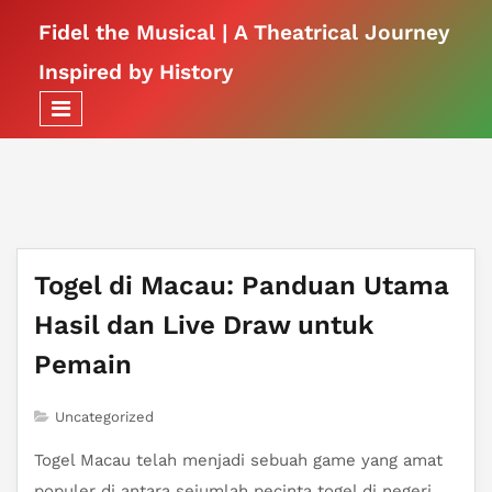
Fidel the Musical | A Theatrical Journey
Inspired by History
Togel di Macau: Panduan Utama
Hasil dan Live Draw untuk
Pemain
Uncategorized
Togel Macau telah menjadi sebuah game yang amat
populer di antara sejumlah pecinta togel di negeri