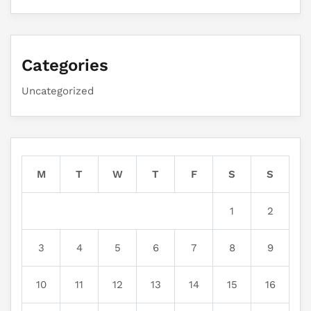
Categories
Uncategorized
M
T
W
T
F
S
S
1
2
3
4
5
6
7
8
9
10
11
12
13
14
15
16