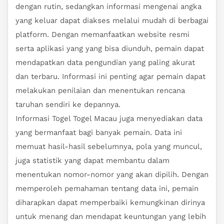
dengan rutin, sedangkan informasi mengenai angka
yang keluar dapat diakses melalui mudah di berbagai
platform. Dengan memanfaatkan website resmi
serta aplikasi yang yang bisa diunduh, pemain dapat
mendapatkan data pengundian yang paling akurat
dan terbaru. Informasi ini penting agar pemain dapat
melakukan penilaian dan menentukan rencana
taruhan sendiri ke depannya.
Informasi Togel Togel Macau juga menyediakan data
yang bermanfaat bagi banyak pemain. Data ini
memuat hasil-hasil sebelumnya, pola yang muncul,
juga statistik yang dapat membantu dalam
menentukan nomor-nomor yang akan dipilih. Dengan
memperoleh pemahaman tentang data ini, pemain
diharapkan dapat memperbaiki kemungkinan dirinya
untuk menang dan mendapat keuntungan yang lebih