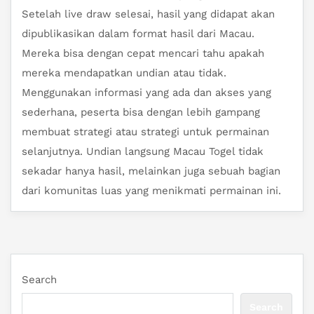
Setelah live draw selesai, hasil yang didapat akan
dipublikasikan dalam format hasil dari Macau.
Mereka bisa dengan cepat mencari tahu apakah
mereka mendapatkan undian atau tidak.
Menggunakan informasi yang ada dan akses yang
sederhana, peserta bisa dengan lebih gampang
membuat strategi atau strategi untuk permainan
selanjutnya. Undian langsung Macau Togel tidak
sekadar hanya hasil, melainkan juga sebuah bagian
dari komunitas luas yang menikmati permainan ini.
Search
Search