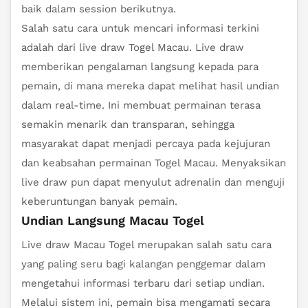
baik dalam session berikutnya.
Salah satu cara untuk mencari informasi terkini
adalah dari live draw Togel Macau. Live draw
memberikan pengalaman langsung kepada para
pemain, di mana mereka dapat melihat hasil undian
dalam real-time. Ini membuat permainan terasa
semakin menarik dan transparan, sehingga
masyarakat dapat menjadi percaya pada kejujuran
dan keabsahan permainan Togel Macau. Menyaksikan
live draw pun dapat menyulut adrenalin dan menguji
keberuntungan banyak pemain.
Undian Langsung Macau Togel
Live draw Macau Togel merupakan salah satu cara
yang paling seru bagi kalangan penggemar dalam
mengetahui informasi terbaru dari setiap undian.
Melalui sistem ini, pemain bisa mengamati secara