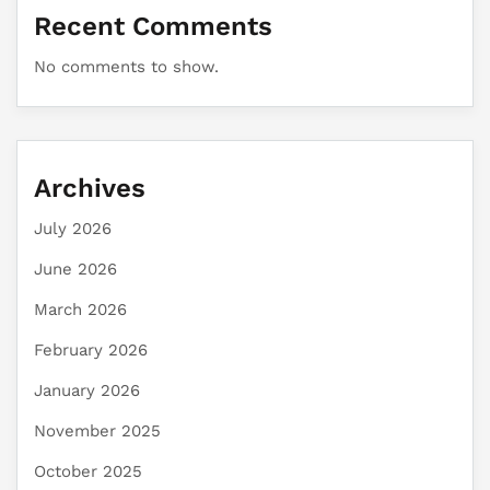
Recent Comments
No comments to show.
Archives
July 2026
June 2026
March 2026
February 2026
January 2026
November 2025
October 2025