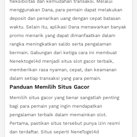
fleksibilitas dan kemudahan transaksi. Melalui
menggunakan Dana, para pemain dapat melakukan
deposit dan penarikan uang dengan cepat batasan
waktu. Selain itu, aplikasi Dana menawarkan banyak
promo menarik yang dapat dimanfaatkan dalam
rangka meningkatkan saldo serta pengalaman
bermain. Gabungan dari ketiga cara ini membuat
Nenektogel4d menjadi situs slot gacor terbaik,
memberikan rasa nyaman, cepat, dan keamanan
dalam setiap transaksi yang para pemain.
Panduan Memilih Situs Gacor
Memilih situs gacor yang benar sangatlah penting
bagi para pemain yang ingin mendapatkan
pengalaman terbaik dalam memainkan slot.
Pertama, pastikan situs tersebut punya izin resmi
dan terdaftar. Situs seperti NeneTogel4d