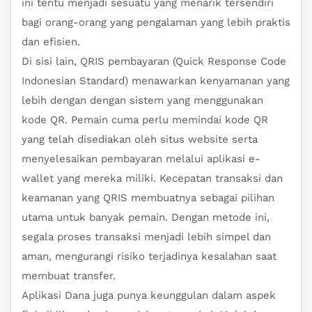
ini tentu menjadi sesuatu yang menarik tersendiri
bagi orang-orang yang pengalaman yang lebih praktis
dan efisien.
Di sisi lain, QRIS pembayaran (Quick Response Code
Indonesian Standard) menawarkan kenyamanan yang
lebih dengan dengan sistem yang menggunakan
kode QR. Pemain cuma perlu memindai kode QR
yang telah disediakan oleh situs website serta
menyelesaikan pembayaran melalui aplikasi e-
wallet yang mereka miliki. Kecepatan transaksi dan
keamanan yang QRIS membuatnya sebagai pilihan
utama untuk banyak pemain. Dengan metode ini,
segala proses transaksi menjadi lebih simpel dan
aman, mengurangi risiko terjadinya kesalahan saat
membuat transfer.
Aplikasi Dana juga punya keunggulan dalam aspek