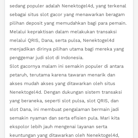
sedang populer adalah Nenektogel4d, yang terkenal
sebagai situs slot gacor yang menawarkan beragam
pilihan deposit yang memudahkan bagi para pemain.
Melalui kepraktisan dalam melakukan transaksi
melalui QRIS, Dana, serta pulsa, Nenektogel4d
menjadikan dirinya pilihan utama bagi mereka yang
penggemar judi slot di Indonesia.
Slot gacornya malam ini semakin populer di antara
petaruh, terutama karena tawaran menarik dan
akses mudah akses yang ditawarkan oleh situs
Nenektogel4d. Dengan dukungan sistem transaksi
yang beraneka, seperti slot pulsa, slot QRIS, dan
slot Dana, ini membuat pengalaman bermain jadi
semakin nyaman dan serta efisien pula. Mari kita
ekspolor lebih jauh mengenai layanan serta
keuntungan yang ditawarkan oleh Nenektogel4d,