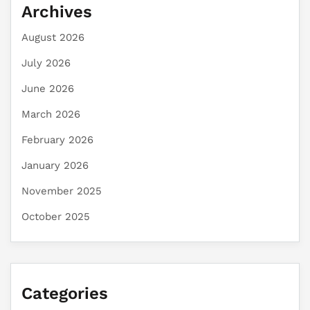
Archives
August 2026
July 2026
June 2026
March 2026
February 2026
January 2026
November 2025
October 2025
Categories