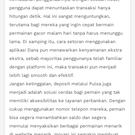
pengguna dapat menuntaskan transaksi hanya
hitungan detik. Hal ini sangat menguntungkan,
terutama bagi mereka yang ingin cepat bermain
permainan gacor malam hari tanpa harus menunggu
lama. Di samping itu, cara setoran menggunakan
aplikasi Dana pun menawarkan kenyamanan ekstra
ekstra, sebab mayoritas penggunanya telah familiar
dengan platform ini, maka transaksi pun menjadi
lebih lagi smooth dan efektif.
Jangan ketinggalan, deposit melalui Pulsa juga
menjadi adalah solusi cerdas bagi pemain yang tak
memiliki aksesibilitas ke layanan perbankan. Dengan
cukup menggunakan nomor telepon mereka, pemain
bisa segera menambahkan saldo dan segera
memulai menyaksikan berbagai permainan menarik
di website menarik. Inovasi ini semakin membuat