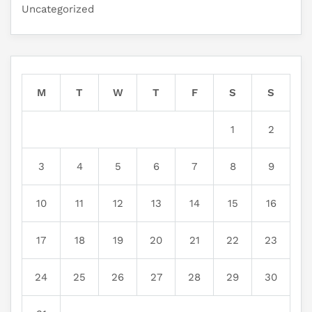
Uncategorized
M
T
W
T
F
S
S
1
2
3
4
5
6
7
8
9
10
11
12
13
14
15
16
17
18
19
20
21
22
23
24
25
26
27
28
29
30