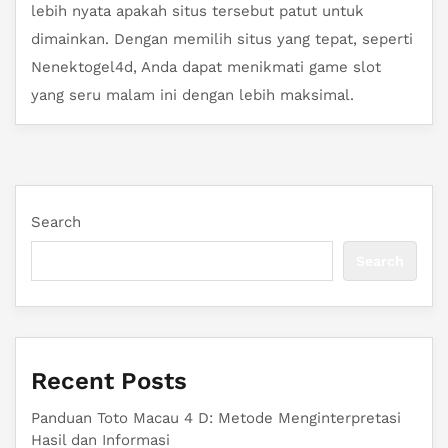
lebih nyata apakah situs tersebut patut untuk
dimainkan. Dengan memilih situs yang tepat, seperti
Nenektogel4d, Anda dapat menikmati game slot
yang seru malam ini dengan lebih maksimal.
Search
Search
Recent Posts
Panduan Toto Macau 4 D: Metode Menginterpretasi
Hasil dan Informasi