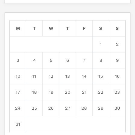
M
T
W
T
F
S
S
1
2
3
4
5
6
7
8
9
10
11
12
13
14
15
16
17
18
19
20
21
22
23
24
25
26
27
28
29
30
31