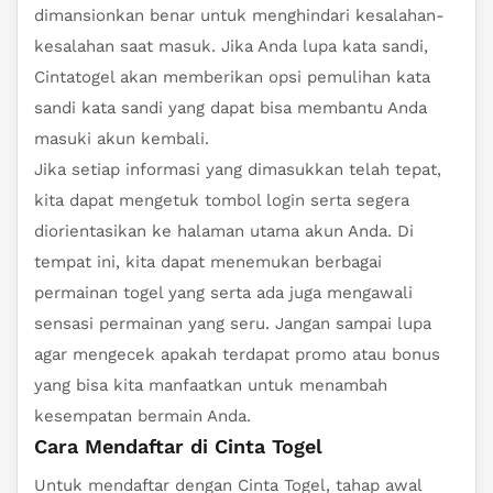
dimansionkan benar untuk menghindari kesalahan-
kesalahan saat masuk. Jika Anda lupa kata sandi,
Cintatogel akan memberikan opsi pemulihan kata
sandi kata sandi yang dapat bisa membantu Anda
masuki akun kembali.
Jika setiap informasi yang dimasukkan telah tepat,
kita dapat mengetuk tombol login serta segera
diorientasikan ke halaman utama akun Anda. Di
tempat ini, kita dapat menemukan berbagai
permainan togel yang serta ada juga mengawali
sensasi permainan yang seru. Jangan sampai lupa
agar mengecek apakah terdapat promo atau bonus
yang bisa kita manfaatkan untuk menambah
kesempatan bermain Anda.
Cara Mendaftar di Cinta Togel
Untuk mendaftar dengan Cinta Togel, tahap awal