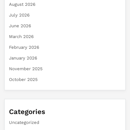
August 2026
July 2026
June 2026
March 2026
February 2026
January 2026
November 2025
October 2025
Categories
Uncategorized