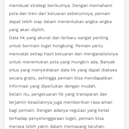
membuat strategi berikutnya. Dengan memahami
pola dan tren dari keluaran sebelumnya, pemain
dapat lebih siap dalam menentukan angka-angka
yang akan dipilih.
Data hk yang akurat dan terbaru sangat penting
untuk bermain togel hongkong. Pemain perlu
mencatat setiap hasil keluaran dan menganalisisnya
untuk menemukan pola yang mungkin ada. Banyak
situs yang menyediakan data hk yang dapat diakses
secara gratis, sehingga pemain bisa mendapatkan
informasi yang diperlukan dengan mudah.
Selain itu, pengeluaran hk yang transparan dan
terjamin keasliannya juga memberikan rasa aman
bagi pemain. Dengan adanya regulasi yang ketat
terhadap penyelenggaraan togel, pemain bisa
merasa lebih yakin dalam memasang taruhan.