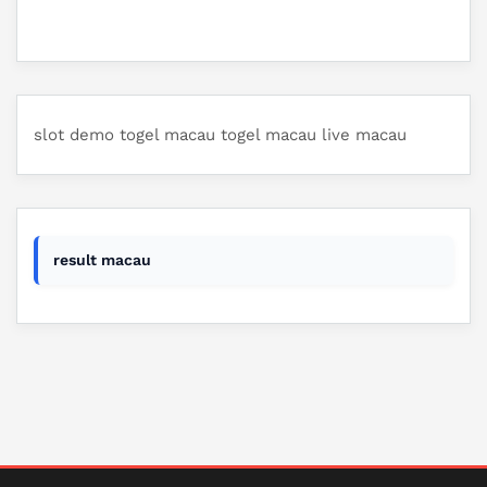
slot demo
togel macau
togel macau
live macau
result macau