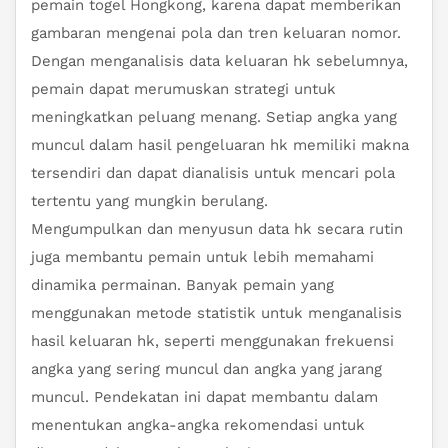
pemain togel Hongkong, karena dapat memberikan
gambaran mengenai pola dan tren keluaran nomor.
Dengan menganalisis data keluaran hk sebelumnya,
pemain dapat merumuskan strategi untuk
meningkatkan peluang menang. Setiap angka yang
muncul dalam hasil pengeluaran hk memiliki makna
tersendiri dan dapat dianalisis untuk mencari pola
tertentu yang mungkin berulang.
Mengumpulkan dan menyusun data hk secara rutin
juga membantu pemain untuk lebih memahami
dinamika permainan. Banyak pemain yang
menggunakan metode statistik untuk menganalisis
hasil keluaran hk, seperti menggunakan frekuensi
angka yang sering muncul dan angka yang jarang
muncul. Pendekatan ini dapat membantu dalam
menentukan angka-angka rekomendasi untuk