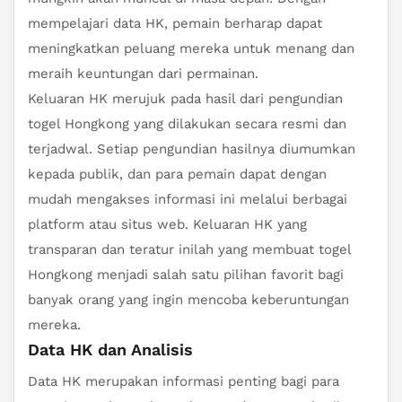
mempelajari data HK, pemain berharap dapat
meningkatkan peluang mereka untuk menang dan
meraih keuntungan dari permainan.
Keluaran HK merujuk pada hasil dari pengundian
togel Hongkong yang dilakukan secara resmi dan
terjadwal. Setiap pengundian hasilnya diumumkan
kepada publik, dan para pemain dapat dengan
mudah mengakses informasi ini melalui berbagai
platform atau situs web. Keluaran HK yang
transparan dan teratur inilah yang membuat togel
Hongkong menjadi salah satu pilihan favorit bagi
banyak orang yang ingin mencoba keberuntungan
mereka.
Data HK dan Analisis
Data HK merupakan informasi penting bagi para